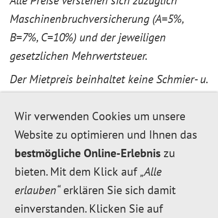
Alle Preise verstehen sich zuzüglich
Maschinenbruchversicherung (A=5%,
B=7%, C=10%) und der jeweiligen
gesetzlichen Mehrwertsteuer.
Der Mietpreis beinhaltet keine Schmier- u.
Betriebsstoffe und keine Reinigungs- u.
Transportkosten.
Wir verwenden Cookies um unsere
Website zu optimieren und Ihnen das
Sonder- oder Pauschalpreise bei längerer
bestmögliche Online-Erlebnis
zu
Mietdauer oder größeren Bestellmengen.
bieten. Mit dem Klick auf
„Alle
* Bei der 4 Stunden - Miete (1/2 Tag) wird
erlauben“
erklären Sie sich damit
ein 25% iger Nachlass auf den
einverstanden. Klicken Sie auf