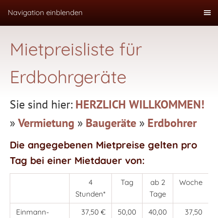
Navigation einblenden
Mietpreisliste für
Erdbohrgeräte
Sie sind hier:
HERZLICH WILLKOMMEN!
»
Vermietung
»
Baugeräte
»
Erdbohrer
Die angegebenen Mietpreise gelten pro
Tag bei einer Mietdauer von:
4
Tag
ab 2
Woche
Stunden*
Tage
Einmann-
37,50 €
50,00
40,00
37,50