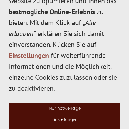
Website zu optimieren und Ihnen das
bestmögliche Online-Erlebnis
zu
Gewicht
3,3 kg
Schnittlänge
60 cm
bieten. Mit dem Klick auf
„Alle
Messer
beidseitig geschliffen
erlauben“
erklären Sie sich damit
Ø Ast max.
26 mm
einverstanden. Klicken Sie auf
Schalldruckpegel
79 dB(A)
Einstellungen
für weiterführende
Akkulaufzeit mit AP 300 S
bis 225 min
Informationen und die Möglichkeit,
einzelne Cookies zuzulassen oder sie
zu deaktivieren.
Impressum
Datenschutz
ABMG
Maschinenschutz
Öffnungszeiten
Kontakt
Mitarbeiter gesucht
Nur notwendige
Widerrufsrecht
Versand & Zahlung
Cookies
Einstellungen