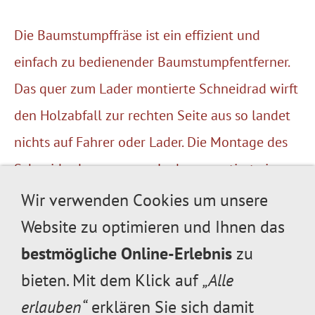
Die Baumstumpffräse ist ein effizient und
einfach zu bedienender Baumstumpfentferner.
Das quer zum Lader montierte Schneidrad wirft
den Holzabfall zur rechten Seite aus so landet
nichts auf Fahrer oder Lader. Die Montage des
Schneidrades quer zum Lader garantiert eine
hervorragende Sicht auf das Arbeitsumfeld.
Wir verwenden Cookies um unsere
Website zu optimieren und Ihnen das
Schneidscheibe
Ø 540 mm
bestmögliche Online-Erlebnis
zu
Gewicht
170 kg
bieten. Mit dem Klick auf
„Alle
geeignet für
Avant 640 + 745
erlauben“
erklären Sie sich damit