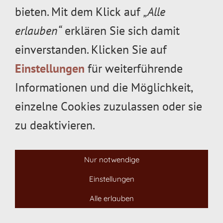
unter 06071/5080020 zur Verfügung.
bieten. Mit dem Klick auf
„Alle
erlauben“
erklären Sie sich damit
einverstanden. Klicken Sie auf
Einstellungen
für weiterführende
Informationen und die Möglichkeit,
Impressum
Datenschutz
ABMG
Maschinenschutz
einzelne Cookies zuzulassen oder sie
Öffnungszeiten
Kontakt
Mitarbeiter gesucht
zu deaktivieren.
Widerrufsrecht
Versand & Zahlung
Cookies
06071-5080020
Altheimer Str. 66, 64807
Nur notwendige
DIeburg
Einstellungen
Alle erlauben