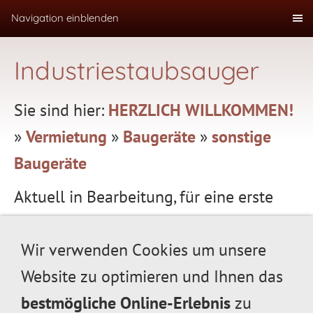
Navigation einblenden
Industriestaubsauger
Sie sind hier:
HERZLICH WILLKOMMEN!
»
Vermietung
»
Baugeräte
»
sonstige
Baugeräte
Aktuell in Bearbeitung, für eine erste
Information können Sie sich aber schon
an unserer Mietpreisliste orientieren.
Wir verwenden Cookies um unsere
Sollten Sie noch weitere Fragen haben,
Website zu optimieren und Ihnen das
stehen wir Ihnen auch gerne telefonisch
bestmögliche Online-Erlebnis
zu